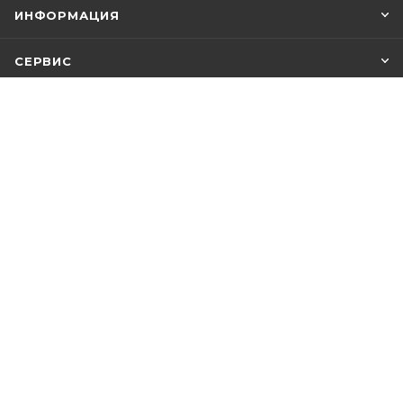
ИНФОРМАЦИЯ
СЕРВИС
ПОМОЩЬ
+7 812 748-21-00
ЗАКАЗАТЬ ЗВОНОК
info@baltikamebel.ru
г. Санкт-Петербург, пос.
Саперный, Петрозаводское
шоссе д. 63
ОЦЕНКИ ПОКУПАТЕЛЕЙ
5.0
4.5